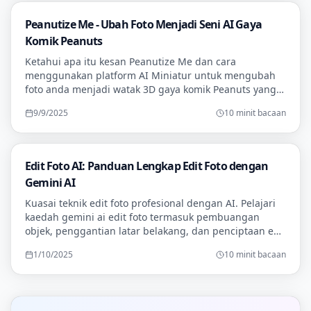
Peanutize Me - Ubah Foto Menjadi Seni AI Gaya
Komik Peanuts
Ketahui apa itu kesan Peanutize Me dan cara
menggunakan platform AI Miniatur untuk mengubah
foto anda menjadi watak 3D gaya komik Peanuts yang
comel secara percuma. Termasuk tutorial terperinci
9/9/2025
10 minit bacaan
dan prompt kreatif.
Edit Foto AI: Panduan Lengkap Edit Foto dengan
Gemini AI
Kuasai teknik edit foto profesional dengan AI. Pelajari
kaedah gemini ai edit foto termasuk pembuangan
objek, penggantian latar belakang, dan penciptaan edit
foto miniatur dengan contoh sebenar.
1/10/2025
10 minit bacaan