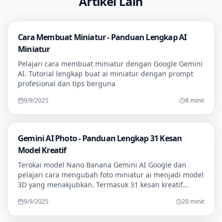
Artikel Lain
Cara Membuat Miniatur - Panduan Lengkap AI
Miniatur
Pelajari cara membuat miniatur dengan Google Gemini
AI. Tutorial lengkap buat ai miniatur dengan prompt
profesional dan tips berguna
9/9/2025
8 minit
Gemini AI Photo - Panduan Lengkap 31 Kesan
Model Kreatif
Terokai model Nano Banana Gemini AI Google dan
pelajari cara mengubah foto miniatur ai menjadi model
3D yang menakjubkan. Termasuk 31 kesan kreatif
gemini ai foto miniatur foto dengan google gemini
9/9/2025
20 minit
miniatur dan gemini google ai miniatur tutorial
terperinci.